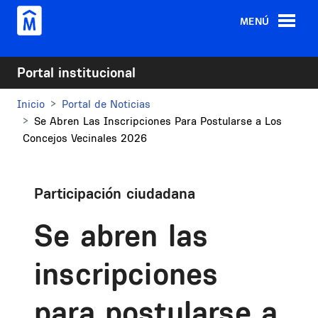
Pasar al contenido principal
MENÚ
Portal institucional
Inicio
Portal de Noticias
Se Abren Las Inscripciones Para Postularse a Los
Concejos Vecinales 2026
Participación ciudadana
Se abren las
inscripciones
para postularse a