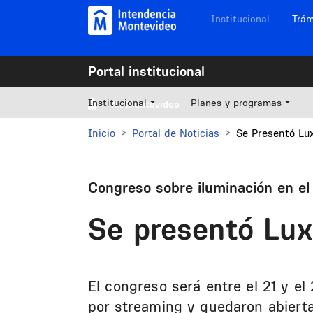
Pasar al contenido principal
Navegación sitios
Institucional
Trám
Portal institucional
Institucional
Planes y programas
Mi Montevideo
Inicio
Portal de Noticias
Se Presentó Lu
Congreso sobre iluminación en e
Se presentó Lu
El congreso será entre el 21 y el
por streaming y quedaron abierta