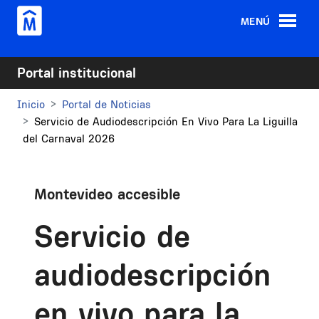
Pasar al contenido principal
MENÚ
Portal institucional
Inicio
Portal de Noticias
Servicio de Audiodescripción En Vivo Para La Liguilla
del Carnaval 2026
Montevideo accesible
Servicio de
audiodescripción
en vivo para la