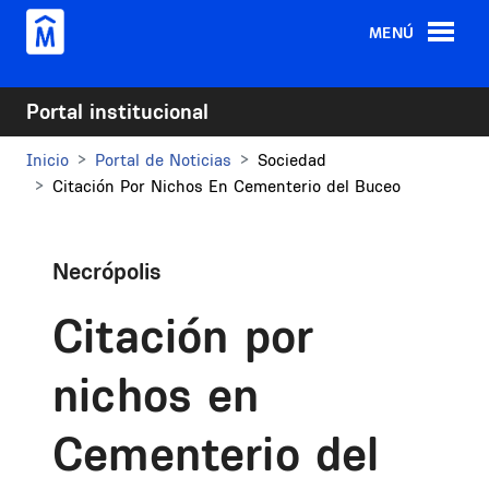
Pasar al contenido principal
MENÚ
Portal institucional
Inicio
Portal de Noticias
Sociedad
Citación Por Nichos En Cementerio del Buceo
Necrópolis
Citación por
nichos en
Cementerio del