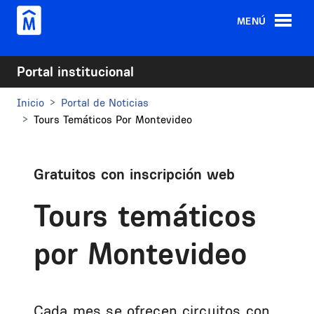
Pasar al contenido principal
MENÚ
Portal institucional
Inicio
Portal de Noticias
Tours Temáticos Por Montevideo
Gratuitos con inscripción web
Tours temáticos
por Montevideo
Cada mes se ofrecen circuitos con