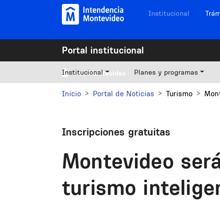
Pasar al contenido principal
Navegación sitios
Institucional
Trám
Portal institucional
Institucional
Planes y programas
Mi Montevideo
Inicio
Portal de Noticias
Turismo
Mont
Inscripciones gratuitas
Montevideo será
turismo intelige