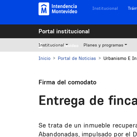
Pasar al contenido principal
Navegación sitios
Institucional
Trám
Portal institucional
Institucional
Planes y programas
Mi Montevideo
Inicio
Portal de Noticias
Urbanismo E In
Firma del comodato
Entrega de finca
Se trata de un inmueble recuper
Abandonadas, impulsado por el D