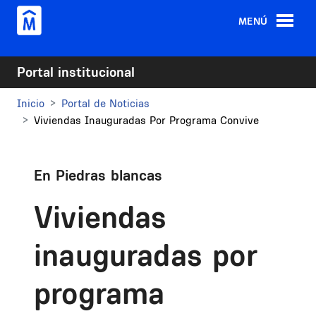
Pasar al contenido principal
MENÚ
Portal institucional
Inicio
Portal de Noticias
Viviendas Inauguradas Por Programa Convive
En Piedras blancas
Viviendas
inauguradas por
programa