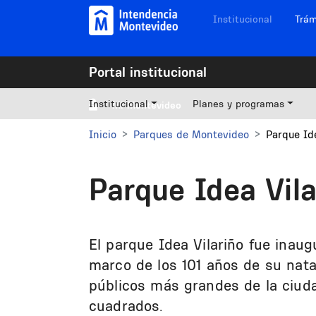
Pasar al contenido principal
Navegación sitios
Institucional
Trám
Portal institucional
Institucional
Planes y programas
Mi Montevideo
Inicio
Parques de Montevideo
Parque Ide
Parque Idea Vila
El parque Idea Vilariño fue inaug
marco de los 101 años de su natal
públicos más grandes de la ciud
cuadrados.