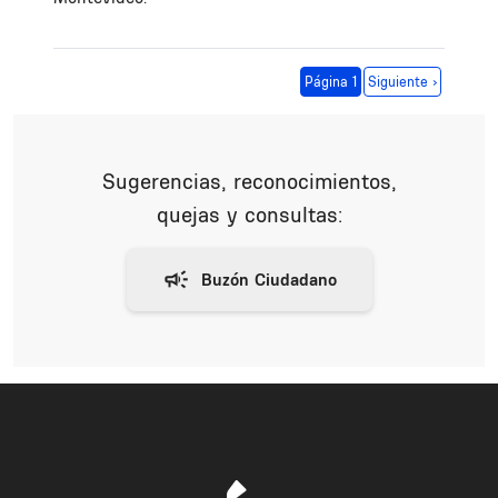
Paginación
Siguiente página
Página 1
Siguiente ›
Sugerencias, reconocimientos,
quejas y consultas: