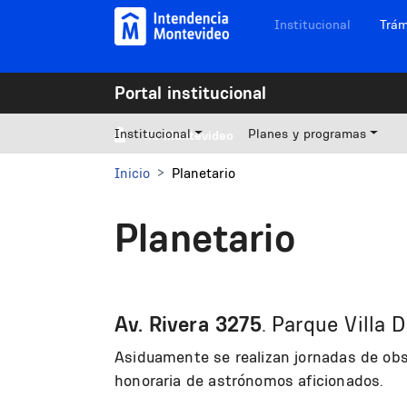
Pasar al contenido principal
Navegación sitios
Institucional
Trám
Portal institucional
Institucional
Planes y programas
Mi Montevideo
Inicio
Planetario
Planetario
Av. Rivera 3275
. Parque Villa 
Asiduamente se realizan jornadas de obs
honoraria de astrónomos aficionados.