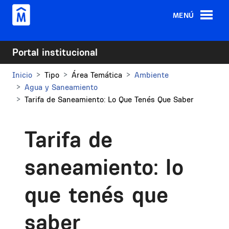
Pasar al contenido principal
MENÚ
Portal institucional
Inicio
Tipo
Área Temática
Ambiente
Agua y Saneamiento
Tarifa de Saneamiento: Lo Que Tenés Que Saber
Tarifa de
saneamiento: lo
que tenés que
saber