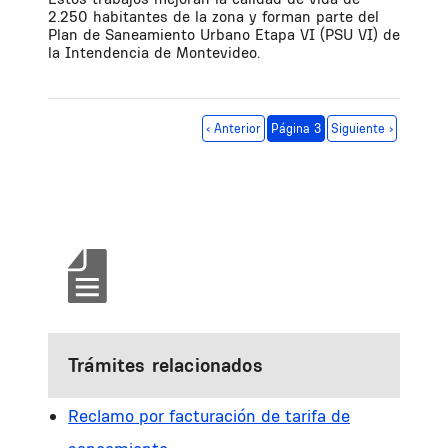
2.250 habitantes de la zona y forman parte del
Plan de Saneamiento Urbano Etapa VI (PSU VI) de
la Intendencia de Montevideo.
Paginación
Página anterior
Siguiente página
‹ Anterior
Página 3
Siguiente ›
Trámites relacionados
Reclamo por facturación de tarifa de