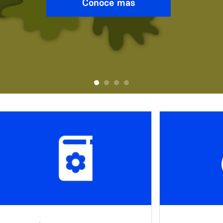
Conocé más
Image
Image