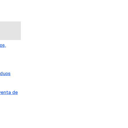
os,
iduos
venta de