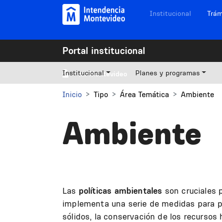
Pasar al contenido principal
Navegación sitios
Institucional
Trám
Portal institucional
Institucional
Planes y programas
Mi Montevideo
Inicio
Tipo
Área Temática
Ambiente
Ambiente
Las
políticas ambientales
son cruciales p
implementa una serie de medidas para pr
sólidos, la conservación de los recursos h