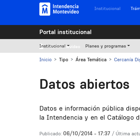
Pasar al contenido principal
Navegación sitios
Institucional
Trám
Portal institucional
Institucional
Planes y programas
Mi Montevideo
Inicio
Tipo
Área Temática
Cercanía Di
Datos abiertos
Datos e información pública disp
la Intendencia y en el Catálogo 
06/10/2014 - 17:37
Publicado:
/ Última actu