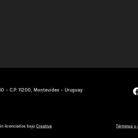
360 - C.P. 11200, Montevideo - Uruguay
án licenciados bajo
Creative
Términos y 