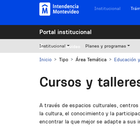
Pasar al contenido principal
Navegación sitios
Institucional
Trám
Portal institucional
Institucional
Planes y programas
Mi Montevideo
Inicio
Tipo
Área Temática
Educación 
Cursos y tallere
A través de espacios culturales, centro
la cultura, el conocimiento y la partici
encontrar la que mejor se adapte a sus i