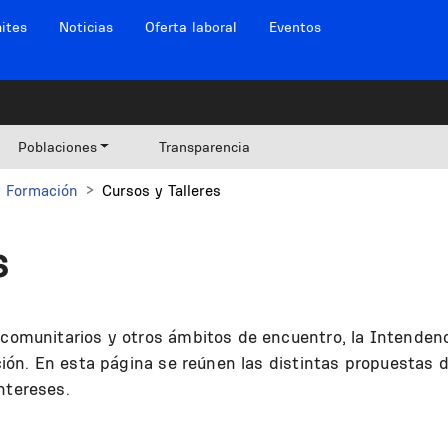
ites
Noticias
Oferta laboral
Eventos
Poblaciones
Transparencia
y Formación
Cursos y Talleres
s
s comunitarios y otros ámbitos de encuentro, la Intende
pación. En esta página se reúnen las distintas propuesta
ntereses.