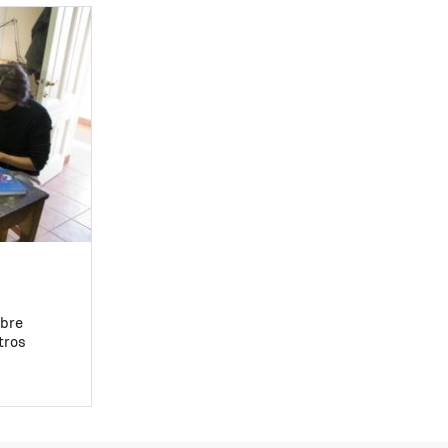
obre
tros