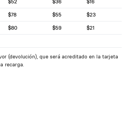
$52
$36
$16
$78
$55
$23
$80
$59
$21
or (devolución), que será acreditado en la tarjeta
na recarga.