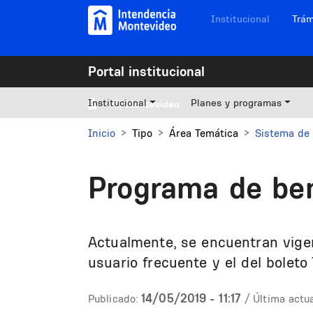
Pasar al contenido principal
Navegación sitios
Institucional
Trám
Portal institucional
Institucional
Planes y programas
Mi Montevideo
Inicio
Tipo
Área Temática
Sistema de 
Programa de be
Actualmente, se encuentran vige
usuario frecuente y el del boleto
14/05/2019 - 11:17
Publicado:
/ Última actua