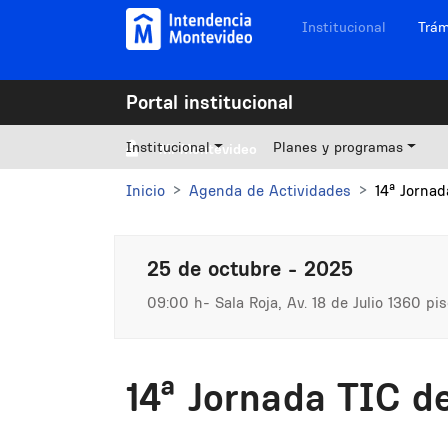
Pasar al contenido principal
Navegación sitios
Institucional
Trám
Portal institucional
Institucional
Planes y programas
Mi Montevideo
Inicio
Agenda de Actividades
14ª Jorna
25 de octubre - 2025
09:00 h
Sala Roja, Av. 18 de Julio 1360 pis
14ª Jornada TIC d