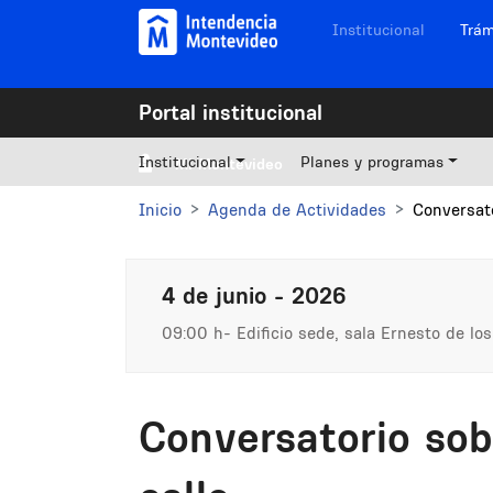
Pasar al contenido principal
Navegación sitios
Institucional
Trám
Portal institucional
Institucional
Planes y programas
Mi Montevideo
Inicio
Agenda de Actividades
Conversato
4 de junio - 2026
09:00 h
Edificio sede, sala Ernesto de los
Conversatorio sob