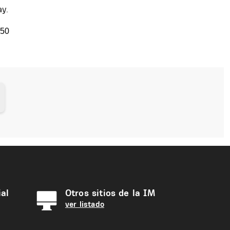
ay.
850
al
Otros sitios de la IM
ver listado