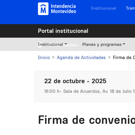
Pasar al contenido principal
Navegación sitios
Institucional
Trám
Portal institucional
Institucional
Planes y programas
Mi Montevideo
Inicio
Agenda de Actividades
Firma de 
22 de octubre - 2025
16:00 h
Sala de Acuerdos, Av. 18 de Julio 1
Firma de conveni