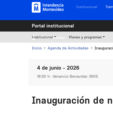
Pasar al contenido principal
Navegación sitios
Institucional
Trám
Portal institucional
Institucional
Planes y programas
Mi Montevideo
Inicio
Agenda de Actividades
Inaugurac
4 de junio - 2026
18:30 h
Venancio Benavídez 3605
Inauguración de 