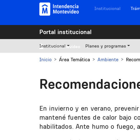
Pasar al contenido principal
Navegación sitios
Institucional
Trám
Portal institucional
Institucional
Planes y programas
Mi Montevideo
Inicio
Área Temática
Ambiente
Recom
Recomendaciones
En invierno y en verano, prevenir
mantené fuentes de calor bajo co
habilitados. Ante humo o fuego, 