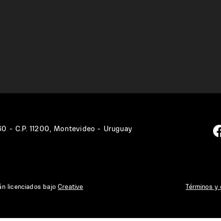
360 - C.P. 11200, Montevideo - Uruguay
án licenciados bajo
Creative
Términos y 