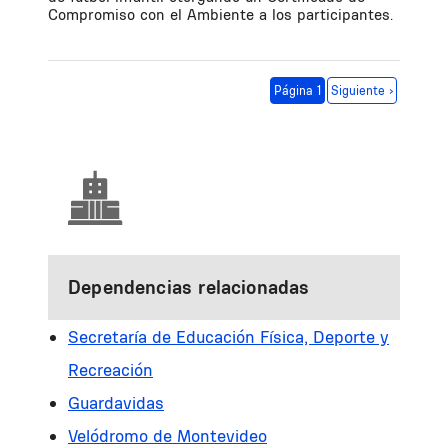
Compromiso con el Ambiente a los participantes.
Paginación
Siguiente página
Página 1
Siguiente ›
Dependencias relacionadas
Secretaría de Educación Física, Deporte y
Recreación
Guardavidas
Velódromo de Montevideo