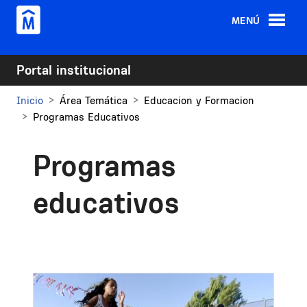
Pasar al contenido principal
MENÚ
Portal institucional
Inicio
Área Temática
Educacion y Formacion
Programas Educativos
Programas
educativos
Image