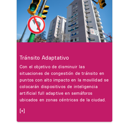
Tránsito Adaptativo
Con el objetivo de disminuir las
situaciones de congestión de tránsito en
puntos con alto impacto en la movilidad se
colocarán dispositivos de inteligencia
artificial full adaptive en semáforos
ubicados en zonas céntricas de la ciudad.
[+]