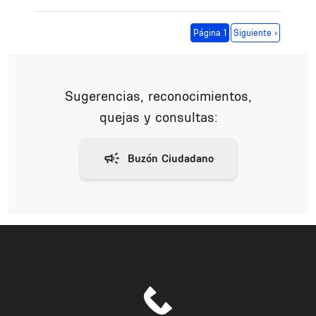
Paginación
Siguiente página
Página 1
Siguiente ›
Sugerencias, reconocimientos,
quejas y consultas: