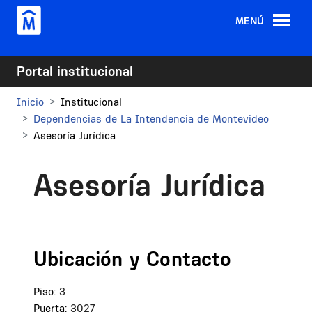
Pasar al contenido principal
MENÚ
Portal institucional
Inicio
Institucional
Dependencias de La Intendencia de Montevideo
Asesoría Jurídica
Asesoría Jurídica
Ubicación y Contacto
Piso:
3
Puerta:
3027