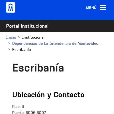
Pasar al contenido principal
MENÚ
Portal institucional
Inicio
Institucional
Dependencias de La Intendencia de Montevideo
Escribanía
Escribanía
Ubicación y Contacto
Piso:
6
Puerta:
6006
6007