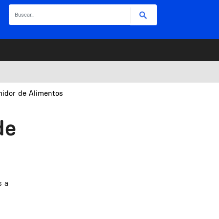
Buscar
midor de Alimentos
de
s a