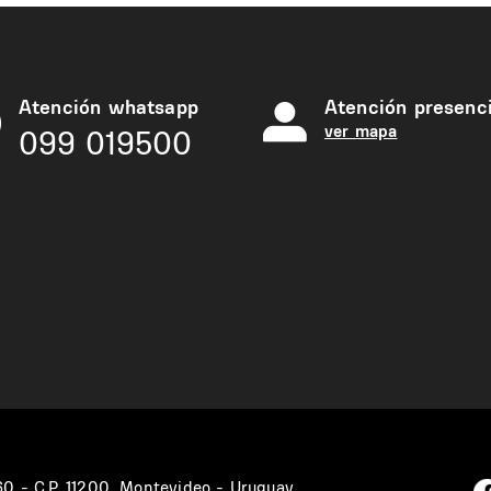
Atención whatsapp
Atención presenci
ver mapa
099 019500
360 - C.P. 11200, Montevideo - Uruguay