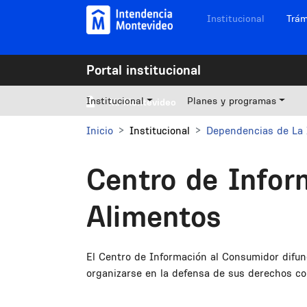
Pasar al contenido principal
Navegación sitios
Institucional
Trám
Portal institucional
Institucional
Planes y programas
Mi Montevideo
Inicio
Institucional
Dependencias de La 
Centro de Infor
Alimentos
El Centro de Información al Consumidor difund
organizarse en la defensa de sus derechos c