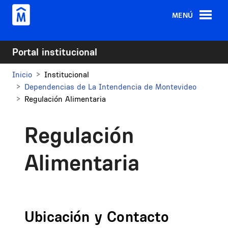
Pasar al contenido principal
MENÚ
Portal institucional
Inicio
Institucional
Dependencias de La Intendencia de Montevideo
Regulación Alimentaria
Regulación
Alimentaria
Ubicación y Contacto