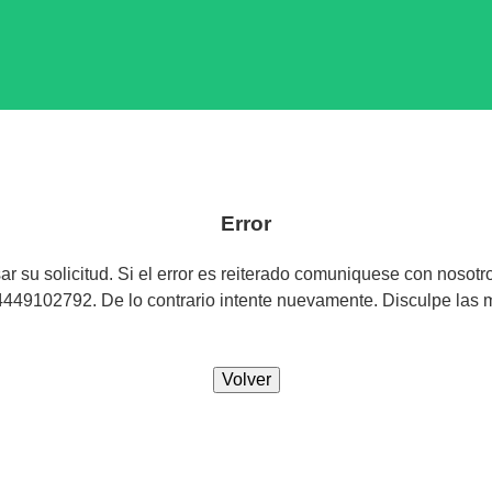
Jump to navigation
Error
sar su solicitud. Si el error es reiterado comuniquese con nosotr
449102792. De lo contrario intente nuevamente. Disculpe las m
Volver