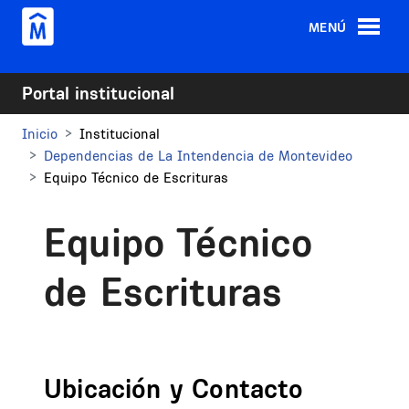
Pasar al contenido principal
MENÚ
Portal institucional
Inicio
Institucional
Dependencias de La Intendencia de Montevideo
Equipo Técnico de Escrituras
Equipo Técnico
de Escrituras
Ubicación y Contacto