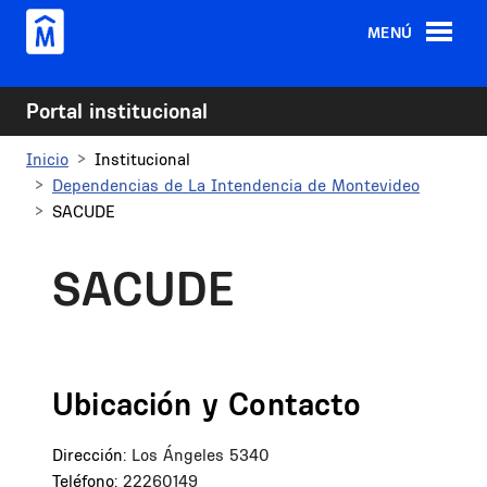
Pasar al contenido principal
MENÚ
Portal institucional
Inicio
Institucional
Dependencias de La Intendencia de Montevideo
SACUDE
SACUDE
Ubicación y Contacto
Dirección:
Los Ángeles 5340
Teléfono:
22260149