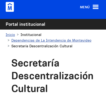
Pasar al contenido principal
MENÚ
Portal institucional
Inicio
Institucional
Dependencias de La Intendencia de Montevideo
Secretaría Descentralización Cultural
Secretaría
Descentralización
Cultural