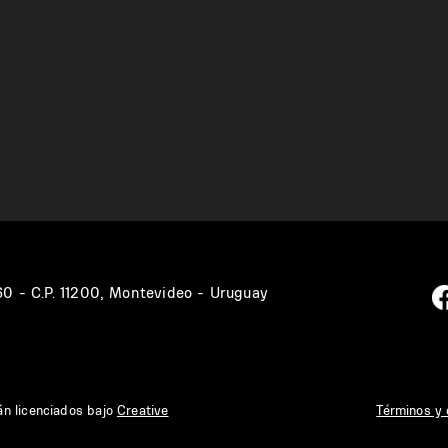
360 - C.P. 11200, Montevideo - Uruguay
án licenciados bajo
Creative
Términos y 