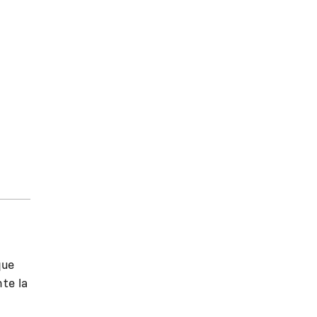
que
nte la