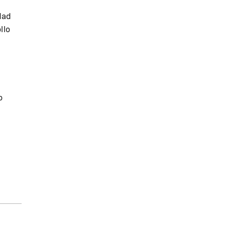
dad
llo
o