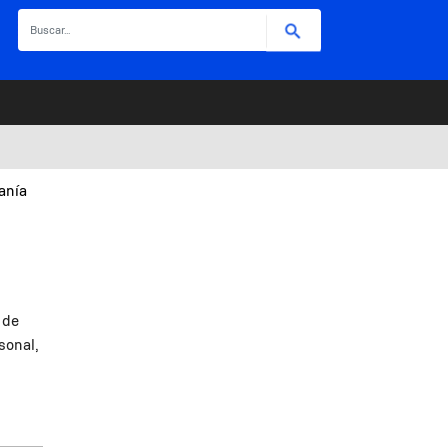
Buscar
anía
 de
sonal,