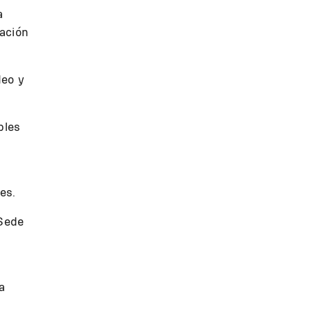
a
mación
deo y
bles
es.
 Sede
a