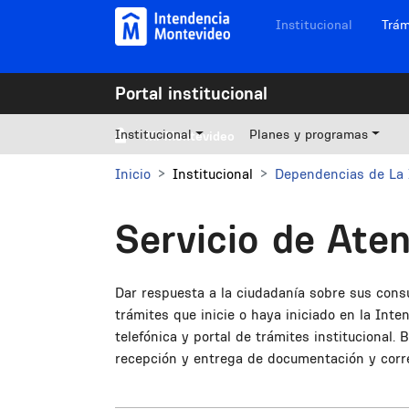
Pasar al contenido principal
Navegación sitios
Institucional
Trám
Portal institucional
Institucional
Planes y programas
Mi Montevideo
Inicio
Institucional
Dependencias de La 
Servicio de Aten
Dar respuesta a la ciudadanía sobre sus cons
trámites que inicie o haya iniciado en la Int
telefónica y portal de trámites institucional.
recepción y entrega de documentación y corre