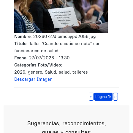
Nombre:
20260727dicimouypd2056.jpg
Tìtulo:
Taller "Cuando cuidás se nota" con
funcionarios de salud
Fecha:
27/07/2026 - 13:30
Categorías Foto/Video:
2026, genero, Salud, salud, talleres
Descargar Imagen
Paginación
Página anterior
Siguiente 
‹‹
Página 15
››
Sugerencias, reconocimientos,
quejas y consultas: