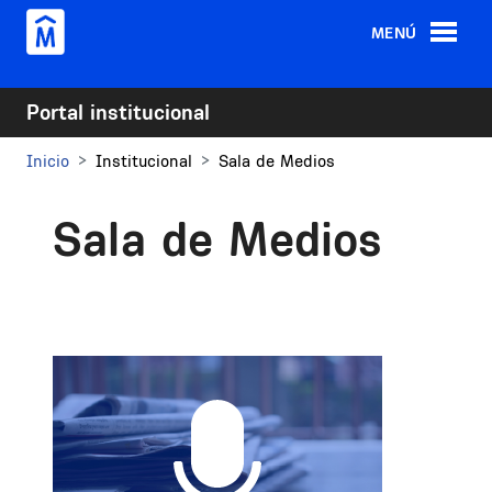
Pasar al contenido principal
MENÚ
Portal institucional
Inicio
Institucional
Sala de Medios
Sala de Medios