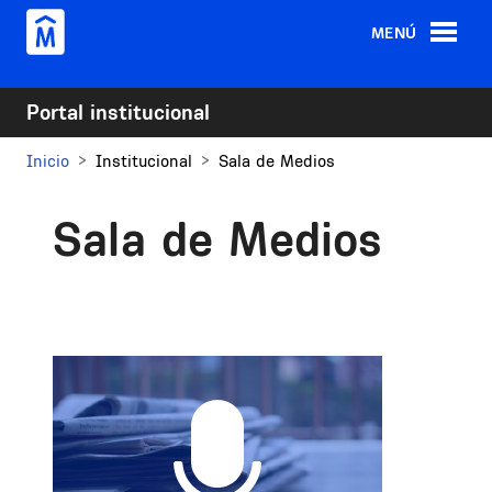
Pasar al contenido principal
MENÚ
Portal institucional
Inicio
Institucional
Sala de Medios
Sala de Medios