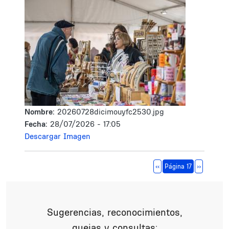
Nombre:
20260728dicimouyfc2530.jpg
Fecha:
28/07/2026 - 17:05
Descargar Imagen
Paginación
Página anterior
Siguiente 
‹‹
Página 17
››
Sugerencias, reconocimientos,
quejas y consultas: