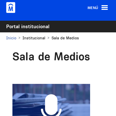
Pasar al contenido principal
MENÚ
Portal institucional
Inicio
Institucional
Sala de Medios
Sala de Medios