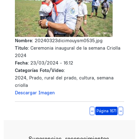
Nombre:
20240323dicimouysm0535.jpg
Tìtulo:
Ceremonia inaugural de la semana Criolla
2024
Fecha:
23/03/2024 - 16:12
Categorías Foto/Video:
2024, Prado, rural del prado, cultura, semana
criolla
Descargar Imagen
Paginación
Página anterior
Siguiente 
‹‹
Página 1671
››
Sugerencias, reconocimientos,