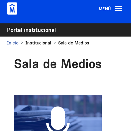
Pasar al contenido principal
MENÚ
Portal institucional
Inicio
Institucional
Sala de Medios
Sala de Medios