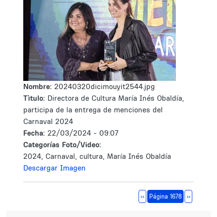
Nombre:
20240320dicimouyit2544.jpg
Tìtulo:
Directora de Cultura María Inés Obaldía,
participa de la entrega de menciones del
Carnaval 2024
Fecha:
22/03/2024 - 09:07
Categorías Foto/Video:
2024, Carnaval, cultura, María Inés Obaldía
Descargar Imagen
Paginación
Página anterior
Siguiente 
‹‹
Página 1678
››