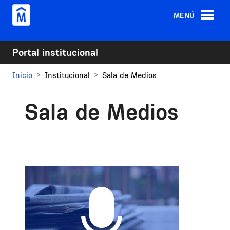
Pasar al contenido principal
MENÚ
Portal institucional
Inicio
Institucional
Sala de Medios
Sala de Medios