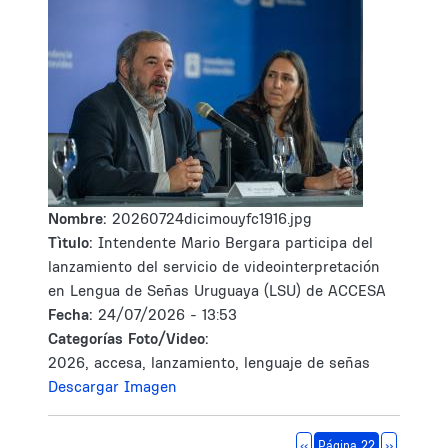
Nombre:
20260724dicimouyfc1916.jpg
Tìtulo:
Intendente Mario Bergara participa del
lanzamiento del servicio de videointerpretación
en Lengua de Señas Uruguaya (LSU) de ACCESA
Fecha:
24/07/2026 - 13:53
Categorías Foto/Video:
2026, accesa, lanzamiento, lenguaje de señas
Descargar Imagen
Paginación
Página anterior
Siguiente 
‹‹
Página 22
››