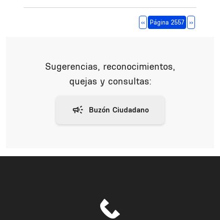
Paginación
Página anterior
Siguiente 
‹‹
Página 2557
››
Sugerencias, reconocimientos,
quejas y consultas: