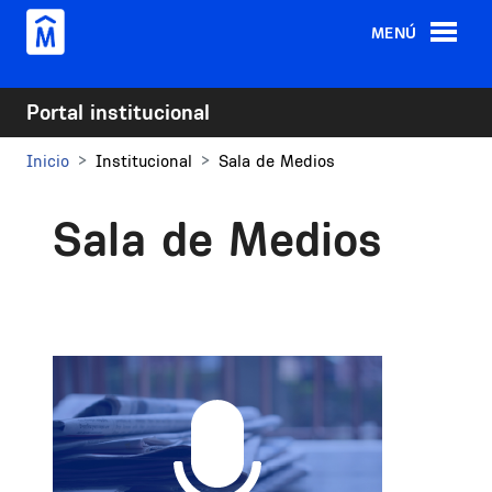
Pasar al contenido principal
MENÚ
Portal institucional
Inicio
Institucional
Sala de Medios
Sala de Medios