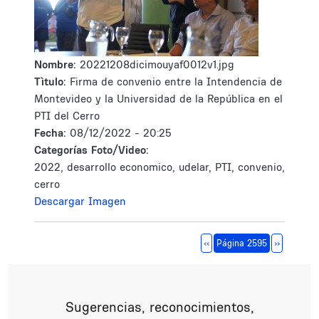
Nombre:
20221208dicimouyaf0012v1.jpg
Tìtulo:
Firma de convenio entre la Intendencia de
Montevideo y la Universidad de la República en el
PTI del Cerro
Fecha:
08/12/2022 - 20:25
Categorías Foto/Video:
2022, desarrollo economico, udelar, PTI, convenio,
cerro
Descargar Imagen
Paginación
Página anterior
Siguiente 
‹‹
Página 2595
››
Sugerencias, reconocimientos,