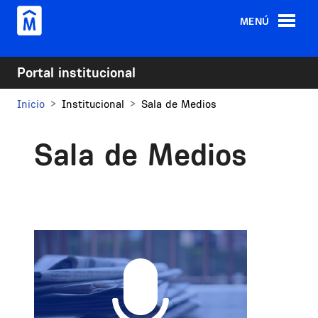
Pasar al contenido principal
MENÚ
Portal institucional
Inicio
Institucional
Sala de Medios
Sala de Medios