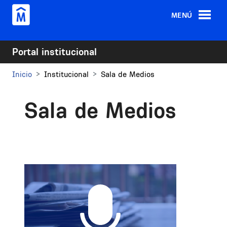
Pasar al contenido principal
MENÚ
Portal institucional
Inicio
Institucional
Sala de Medios
Sala de Medios