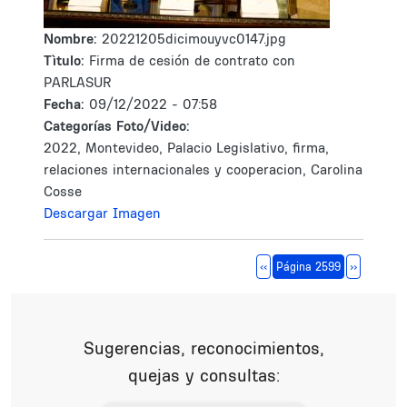
Nombre:
20221205dicimouyvc0147.jpg
Tìtulo:
Firma de cesión de contrato con
PARLASUR
Fecha:
09/12/2022 - 07:58
Categorías Foto/Video:
2022, Montevideo, Palacio Legislativo, firma,
relaciones internacionales y cooperacion, Carolina
Cosse
Descargar Imagen
Paginación
Página anterior
Siguiente 
‹‹
Página 2599
››
Sugerencias, reconocimientos,
quejas y consultas: