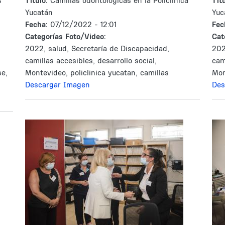
s
Tìtulo:
Camillas odontológicas en la Policlínica
Tìtu
Yucatán
Yuc
Fecha:
07/12/2022 - 12:01
Fec
Categorías Foto/Video:
Cat
2022, salud, Secretaría de Discapacidad,
202
camillas accesibles, desarrollo social,
cam
se,
Montevideo, policlinica yucatan, camillas
Mon
Descargar Imagen
Des