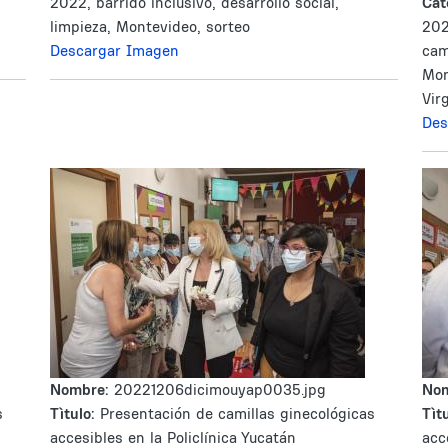
2022, barrido inclusivo, desarrollo social,
Cat
limpieza, Montevideo, sorteo
202
Descargar Imagen
cam
Mon
Vir
Des
Nombre:
20221206dicimouyap0035.jpg
No
s
Tìtulo:
Presentación de camillas ginecológicas
Tìtu
accesibles en la Policlínica Yucatán
acc