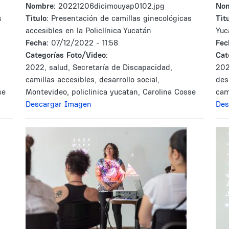
Nombre:
20221206dicimouyap0102.jpg
No
s
Tìtulo:
Presentación de camillas ginecológicas
Tìtu
accesibles en la Policlínica Yucatán
Yuc
Fecha:
07/12/2022 - 11:58
Fec
Categorías Foto/Video:
Cat
2022, salud, Secretaría de Discapacidad,
202
camillas accesibles, desarrollo social,
des
se
Montevideo, policlinica yucatan, Carolina Cosse
cam
Descargar Imagen
Des