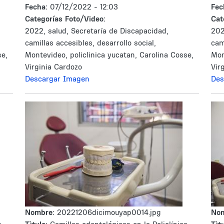
Fecha:
07/12/2022 - 12:03
Fec
Categorías Foto/Video:
Cat
2022, salud, Secretaría de Discapacidad,
202
camillas accesibles, desarrollo social,
cam
se,
Montevideo, policlinica yucatan, Carolina Cosse,
Mon
Virginia Cardozo
Vir
Descargar Imagen
Des
Nombre:
20221206dicimouyap0014.jpg
No