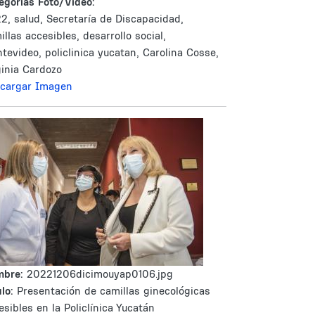
egorías Foto/Video:
2, salud, Secretaría de Discapacidad,
illas accesibles, desarrollo social,
tevideo, policlinica yucatan, Carolina Cosse,
ginia Cardozo
cargar Imagen
mbre:
20221206dicimouyap0106.jpg
lo:
Presentación de camillas ginecológicas
esibles en la Policlínica Yucatán