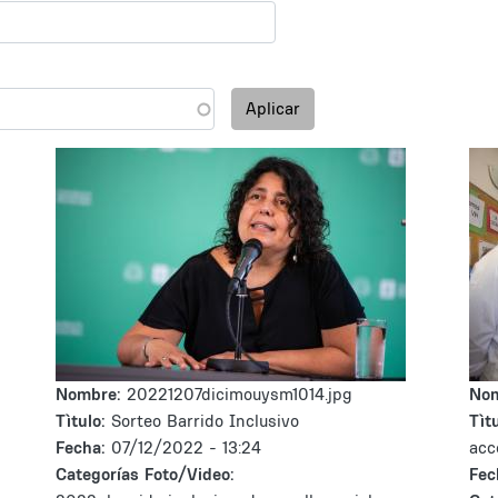
Aplicar
Nombre:
20221207dicimouysm1014.jpg
No
Tìtulo:
Sorteo Barrido Inclusivo
Tìtu
Fecha:
07/12/2022 - 13:24
acc
Categorías Foto/Video:
Fec