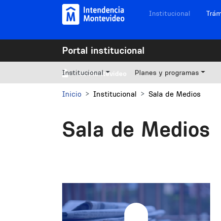
Pasar al contenido principal
Navegación sitios
Institucional
Trám
Portal institucional
Institucional
Planes y programas
Mi Montevideo
Inicio
Institucional
Sala de Medios
Sala de Medios