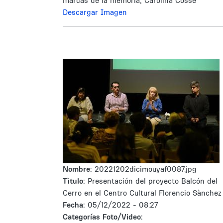
marcas de la memoria, Carolina Cosse
Descargar Imagen
Nombre:
20221202dicimouyaf0087.jpg
Tìtulo:
Presentación del proyecto Balcón del
Cerro en el Centro Cultural Florencio Sànchez
Fecha:
05/12/2022 - 08:27
Categorías Foto/Video: