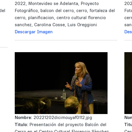
2022, Montevideo se Adelanta, Proyecto
202
del
Fotográfico, balcon del cerro, cerro, fortaleza del
Fot
cerro, planificacion, centro cultural florencio
cer
sanchez, Carolina Cosse, Luis Oreggioni
san
Descargar Imagen
Des
Nombre:
20221202dicimouyaf0112.jpg
No
Tìtulo:
Presentación del proyecto Balcón del
Tìtu
Cerro en el Centro Cultural Florencio Sànchez
Cer