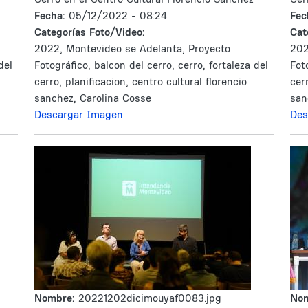
Fecha:
05/12/2022 - 08:24
Fec
Categorías Foto/Video:
Cat
2022, Montevideo se Adelanta, Proyecto
202
del
Fotográfico, balcon del cerro, cerro, fortaleza del
Fot
cerro, planificacion, centro cultural florencio
cer
sanchez, Carolina Cosse
san
Descargar Imagen
Des
Nombre:
20221202dicimouyaf0083.jpg
No