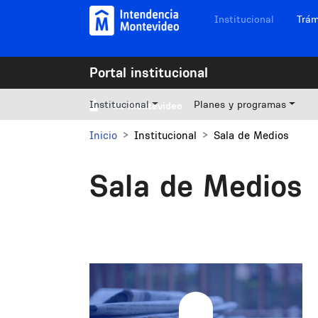
Pasar al contenido principal
Navegación sitios
Institucional
Trám
Portal institucional
Institucional
Planes y programas
Mi Montevideo
Inicio
Institucional
Sala de Medios
Sala de Medios