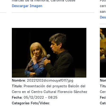
marcas de la memoria, Carolina Cosse
Fot
Descargar Imagen
cer
san
Des
Nombre:
20221202dicimouyaf0117.jpg
No
Tìtulo:
Presentación del proyecto Balcón del
Tìtu
Cerro en el Centro Cultural Florencio Sànchez
Cer
Fecha:
05/12/2022 - 08:25
Fec
Categorías Foto/Video:
Cat