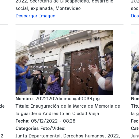
2022, Secretaría de Discapacidad, desarrollo
202
social, explanada, Montevideo
soc
Descargar Imagen
Des
Nombre:
20221202dicimouyaf0039.jpg
No
de
Tìtulo:
Inauguración de la Marca de Memoria de
Tìtu
la guardería Andresito en Ciudad Vieja
la 
Fecha:
05/12/2022 - 08:28
Fec
Categorías Foto/Video:
Cat
2,
Junta Departamental, Derechos humanos, 2022,
Jun