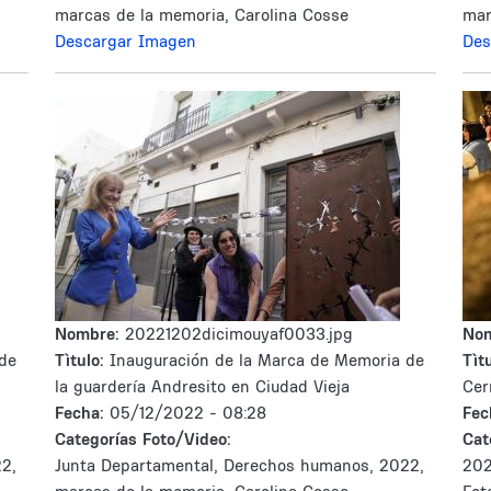
marcas de la memoria, Carolina Cosse
mar
Descargar Imagen
Des
Nombre:
20221202dicimouyaf0033.jpg
No
de
Tìtulo:
Inauguración de la Marca de Memoria de
Tìtu
la guardería Andresito en Ciudad Vieja
Cer
Fecha:
05/12/2022 - 08:28
Fec
Categorías Foto/Video:
Cat
2,
Junta Departamental, Derechos humanos, 2022,
202