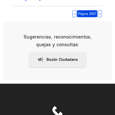
Paginación
Página anterior
Siguiente 
‹‹
Página 2607
››
Sugerencias, reconocimientos,
quejas y consultas: