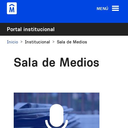
Pasar al contenido principal
MENÚ
Portal institucional
Inicio
Institucional
Sala de Medios
Sala de Medios