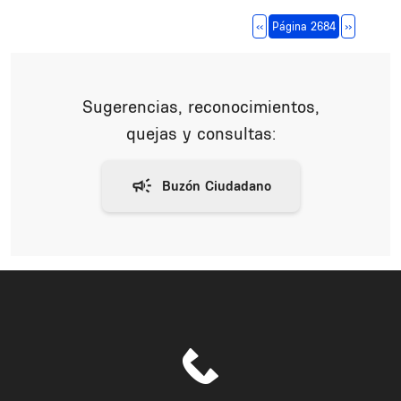
Paginación
Página anterior
Siguiente 
‹‹
Página 2684
››
Sugerencias, reconocimientos,
quejas y consultas: