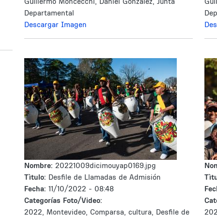
Guillermo Moncecchi, Daniel González, Junta
Gui
Departamental
Dep
Descargar Imagen
Des
Nombre:
20221009dicimouyap0169.jpg
No
Tìtulo:
Desfile de Llamadas de Admisión
Tìtu
Fecha:
11/10/2022 - 08:48
Fec
Categorías Foto/Video:
Cat
2022, Montevideo, Comparsa, cultura, Desfile de
202