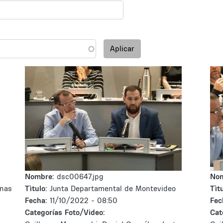
Aplicar
Nombre:
dsc00647.jpg
No
onas
Tìtulo:
Junta Departamental de Montevideo
Tìtu
Fecha:
11/10/2022 - 08:50
Fec
Categorías Foto/Video:
Cat