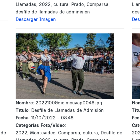
Llamadas, 2022, cultura, Prado, Comparsa,
Lla
desfile de llamadas de adminisión
des
Descargar Imagen
Des
Nombre:
20221009dicimouyap0046.jpg
No
Tìtulo:
Desfile de Llamadas de Admisión
Tìtu
Fecha:
11/10/2022 - 08:48
Fec
Categorías Foto/Video:
Cat
 de
2022, Montevideo, Comparsa, cultura, Desfile de
202