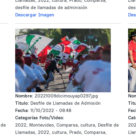
Llamadas, 2022, cultura, Prado, Comparsa,
Lla
desfile de llamadas de adminisión
des
Descargar Imagen
Des
Nombre:
20221009dicimouyap0297.jpg
No
Tìtulo:
Desfile de Llamadas de Admisión
Tìtu
Fecha:
11/10/2022 - 08:48
Fec
Categorías Foto/Video:
Cat
 de
2022, Montevideo, Comparsa, cultura, Desfile de
202
Llamadas, 2022, cultura, Prado, Comparsa,
Lla