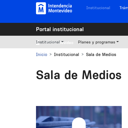
Pasar al contenido principal
Navegación sitios
Institucional
Trám
Portal institucional
Institucional
Planes y programas
Mi Montevideo
Inicio
Institucional
Sala de Medios
Sala de Medios