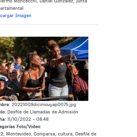
llermo Moncecchi, Daniel González, Junta
artamental
cargar Imagen
mbre:
20221009dicimouyap0075.jpg
lo:
Desfile de Llamadas de Admisión
ha:
11/10/2022 - 08:48
egorías Foto/Video:
2, Montevideo, Comparsa, cultura, Desfile de