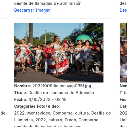
desfile de llamadas de adminisión
des
Descargar Imagen
Des
Nombre:
20221009dicimouyap0351.jpg
No
Tìtulo:
Desfile de Llamadas de Admisión
Tìtu
Fecha:
11/10/2022 - 08:48
Fec
Categorías Foto/Video:
Cat
 de
2022, Montevideo, Comparsa, cultura, Desfile de
202
Llamadas, 2022, cultura, Prado, Comparsa,
Lla
desfile de llamadas de adminisión
des