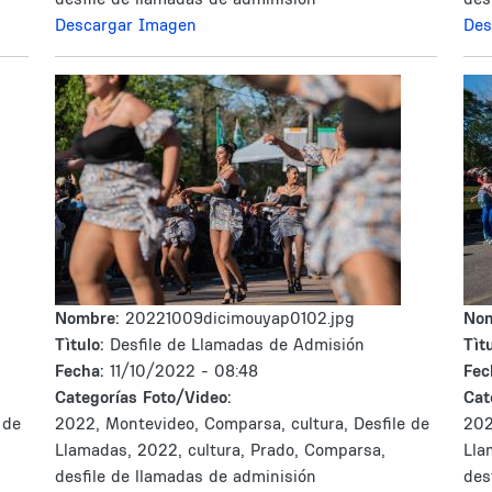
Descargar Imagen
Des
Nombre:
20221009dicimouyap0102.jpg
No
Tìtulo:
Desfile de Llamadas de Admisión
Tìtu
Fecha:
11/10/2022 - 08:48
Fec
Categorías Foto/Video:
Cat
 de
2022, Montevideo, Comparsa, cultura, Desfile de
202
Llamadas, 2022, cultura, Prado, Comparsa,
Lla
desfile de llamadas de adminisión
des