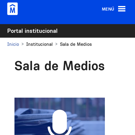
Pasar al contenido principal
MENÚ
Portal institucional
Inicio
Institucional
Sala de Medios
Sala de Medios