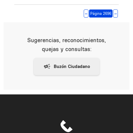
Paginación
Página anterior
Siguiente 
‹‹
Página 2696
››
Sugerencias, reconocimientos,
quejas y consultas: